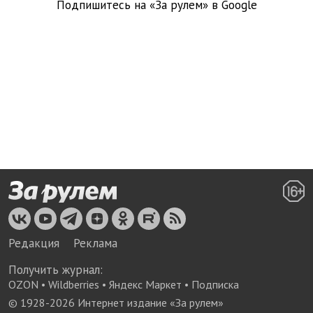
Подпишитесь на «За рулем» в
Google
Редакция
Реклама
Получить журнал:
OZON
•
Wildberries
•
Яндекс Маркет
•
Подписка
© 1928-
2026
Интернет издание «За рулем»