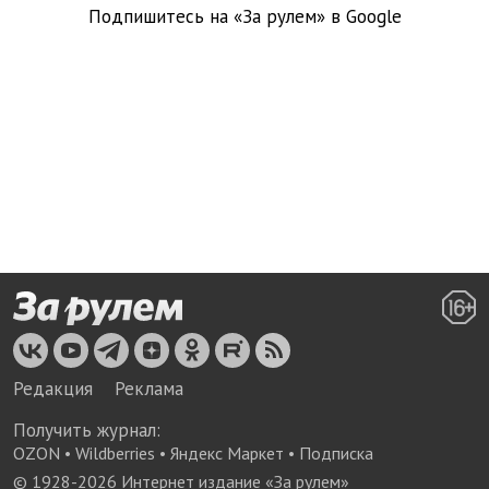
Подпишитесь на «За рулем» в
Google
Редакция
Реклама
Получить журнал:
OZON
•
Wildberries
•
Яндекс Маркет
•
Подписка
© 1928-
2026
Интернет издание «За рулем»