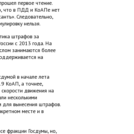
прошел первое чтение.
о, что в ПДД и КоАПе нет
антъ». Следовательно,
улировку нельзя.
ктика штрафов за
оссии с 2013 года. На
ыслом занимаются более
поддерживается на
сдумой в начале лета
.9 КоАП, а точнее,
 скорости движения на
или несколькими
м для вынесения штрафов.
кретном месте и в
се фракции Госдумы, но,