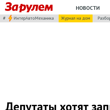
НОВОСТИ
#
ИнтерАвтоМеханика
Журнал на дом
Разбо
Депутаты хотят зап