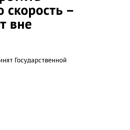
 скорость –
т вне
инят Государственной