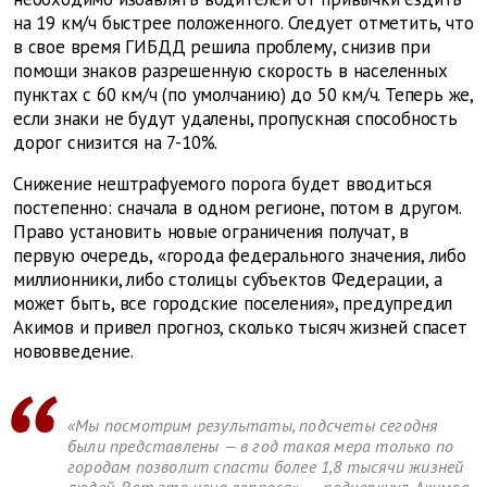
на 19 км/ч быстрее положенного. Следует отметить, что
в свое время ГИБДД решила проблему, снизив при
помощи знаков разрешенную скорость в населенных
пунктах с 60 км/ч (по умолчанию) до 50 км/ч. Теперь же,
если знаки не будут удалены, пропускная способность
дорог снизится на 7-10%.
Снижение нештрафуемого порога будет вводиться
постепенно: сначала в одном регионе, потом в другом.
Право установить новые ограничения получат, в
первую очередь, «города федерального значения, либо
миллионники, либо столицы субъектов Федерации, а
может быть, все городские поселения», предупредил
Акимов и привел прогноз, сколько тысяч жизней спасет
нововведение.
«Мы посмотрим результаты, подсчеты сегодня
были представлены — в год такая мера только по
городам позволит спасти более 1,8 тысячи жизней