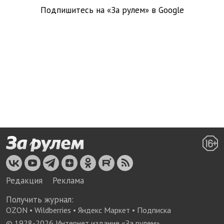
Подпишитесь на «За рулем» в
Google
Редакция
Реклама
Получить журнал:
OZON
•
Wildberries
•
Яндекс Маркет
•
Подписка
© 1928-
2026
Интернет издание «За рулем»