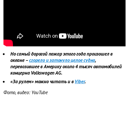
Но самый дорогой пожар этого года произошел в
океане –
сгорело и затонуло целое судно
,
перевозившее в Америку около 4 тысяч автомобилей
концерна Volkswagen AG.
«За рулем» можно читать и в
Viber
.
Фото, видео:
YouTube