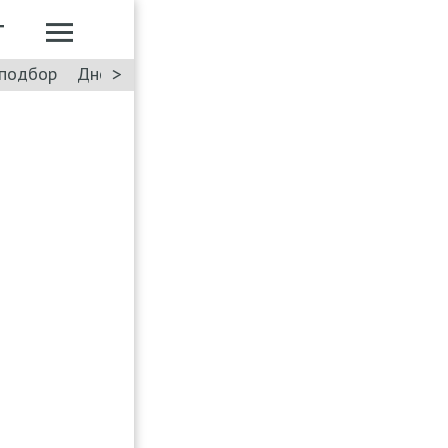
Т
>
подбор
Дневник: Лада Искра
Такси
Форум
ПДД