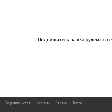
Подпишитесь на «За рулем» в
се
За рулем Фест
Новости
Статьи
Тесты