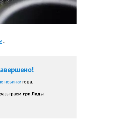
м
.
завершено!
е новинки
года.
 разыграем
три Лады
.