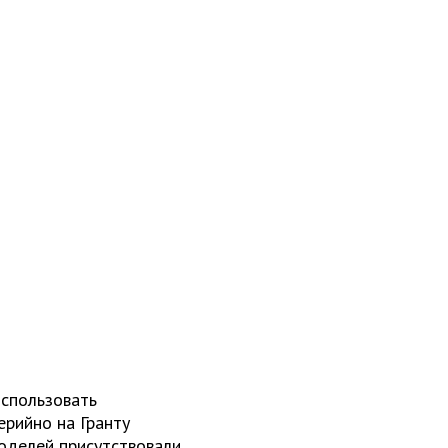
спользовать
ерийно на Гранту
моделей присутствовали