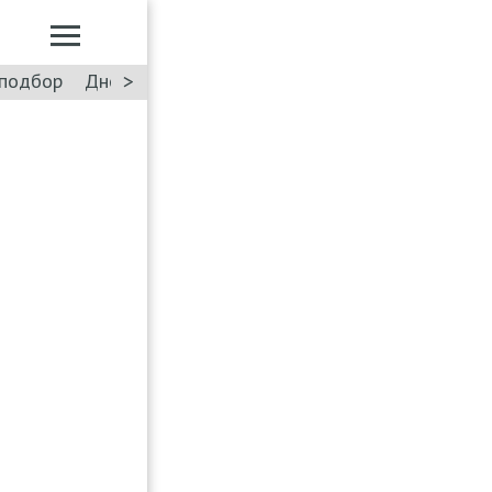
>
подбор
Дневник: Лада Искра
Такси
Форум
ПДД