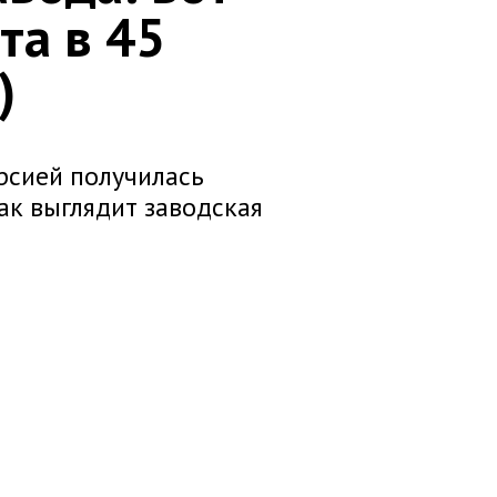
та в 45
)
рсией получилась
ак выглядит заводская