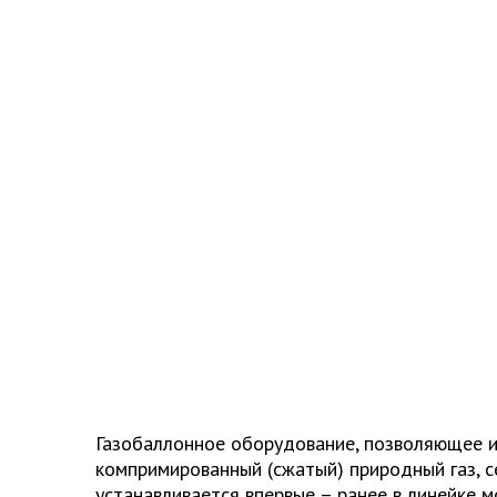
Газобаллонное оборудование, позволяющее и
компримированный (сжатый) природный газ, с
устанавливается впервые – ранее в линейке 