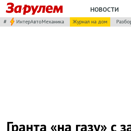
НОВОСТИ
#
ИнтерАвтоМеханика
Журнал на дом
Разбо
Гранта «на газу» с з