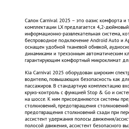
Салон Carnival 2025 – это оазис комфорта и 
комплектации LX предлагается 4,2-дюймовый
информационно-развлекательная система, к
беспроводное подключение Android Auto и Ap
оснащен удобной тканевой обивкой, аудиоси
динамиками и трехзонным автоматическим к
гарантирующим комфортный микроклимат для
Kia Carnival 2025 оборудован широким спек
водителю, повышающих безопасность как для
пассажиров. В стандартную комплектацию вх
круиз-контроль с функцией Stop & Go и сис
на шоссе. К ним присоединяются системы пр
столкновений, предотвращения столкновений 
предотвращения столкновений сзади при пер
ассистент удержания полосы движения/ассис
полосой движения, ассистент безопасного вы