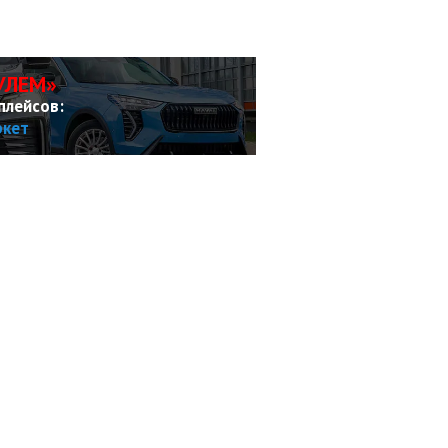
УЛЕМ»
плейсов:
ркет