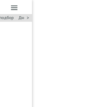
>
подбор
Дневник: Лада Искра
Такси
Форум
ПДД