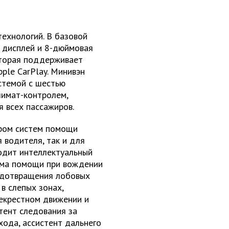
технологий. В базовой
 дисплей и 8-дюймовая
оторая поддерживает
ple CarPlay. Минивэн
стемой с шестью
лимат-контролем,
 всех пассажиров.
тром систем помощи
 водителя, так и для
одит интеллектуальный
тема помощи при вождении
едотвращения лобовых
в слепых зонах,
екрестном движении и
тент следования за
хода, ассистент дальнего