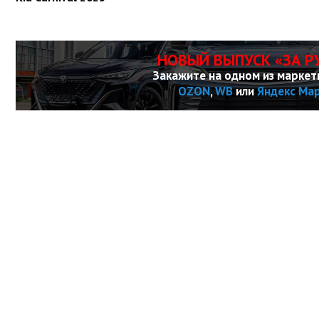
НОВЫЙ ВЫПУСК «ЗА Р
Закажите на одном из маркет
OZON
,
WB
или
Яндекс Ма