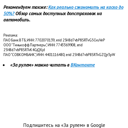
Рекомендуем также:
Как реально сэкономить на каско до
50%?
Обзор самых доступных допстраховок на
автомобиль.
Реклама:
ПАО Банк ВТБ, ИНН: 7702070139, erid 25H8d7vbP8SRTvG5CvuVeP
ООО "Тинькофф.Партнеры", ИНН: 7743369908, erid
25H8d7vbP8SRTvK4GjQXjd
ПАО "СОВКОМБАНК", ИНН: 4401116480, erid 25H8d7vbP8SRTvGZQjr3pW
«За рулем» можно читать в
ВКонтакте
Подпишитесь на «За рулем» в
Google