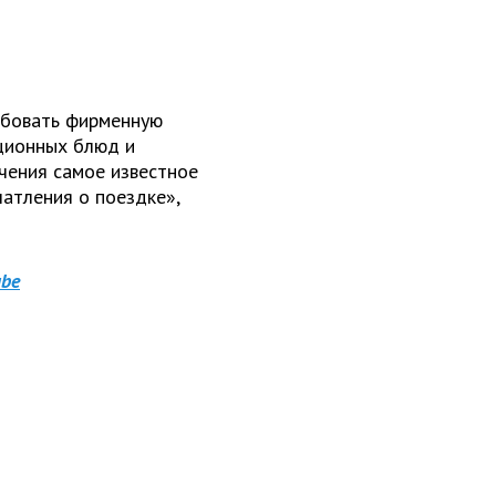
обовать фирменную
ционных блюд и
ичения самое известное
атления о поездке»,
be