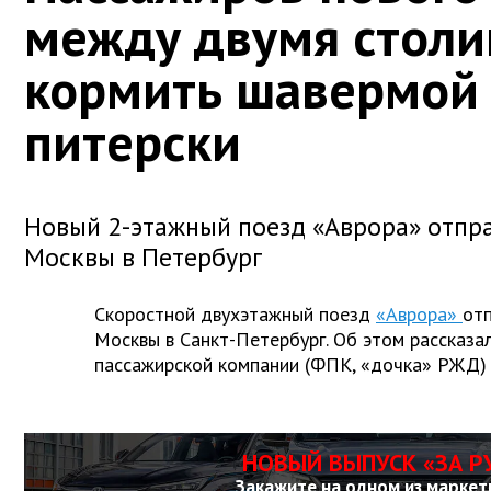
между двумя столи
кормить шавермой 
питерски
Новый 2-этажный поезд «Аврора» отпра
Москвы в Петербург
Скоростной двухэтажный поезд
«Аврора»
отп
Москвы в Санкт-Петербург. Об этом рассказа
пассажирской компании (ФПК, «дочка» РЖД)
НОВЫЙ ВЫПУСК «ЗА Р
Закажите на одном из маркет