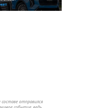
ркет
м составе отправился
ачимое событие, ведь