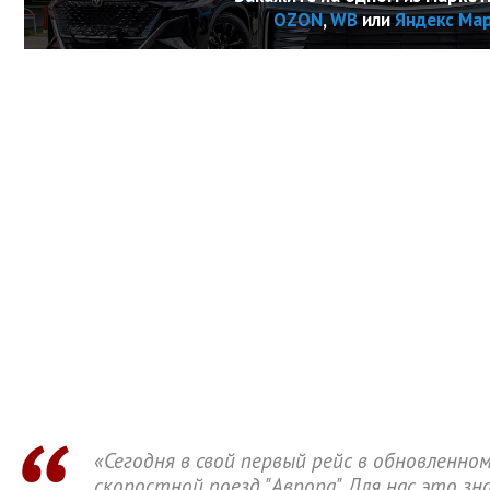
OZON
,
WB
или
Яндекс Ма
«Сегодня в свой первый рейс в обновленно
скоростной поезд "Аврора". Для нас это зн