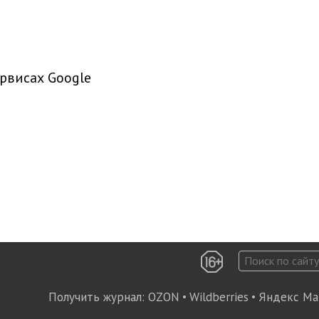
рвисах Google
Получить журнал:
OZON
•
Wildberries
•
Яндекс Ма