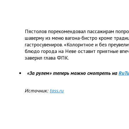
Пястолов порекомендовал пассажирам попр
шаверму из меню вагона-бистро кроме тради
гастросувениров. «Колоритное и без преувел
блюдо города на Неве оставит приятные впеч
заверил глава ФПК.
«За рулем» теперь можно смотреть на
RuTu
Источник:
tass.ru