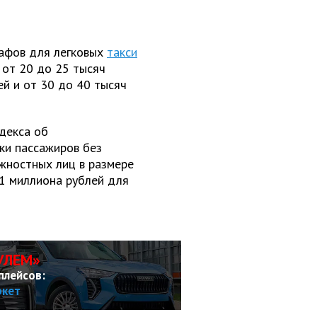
афов для легковых
такси
, от 20 до 25 тысяч
й и от 30 до 40 тысяч
одекса об
ки пассажиров без
ностных лиц в размере
 1 миллиона рублей для
УЛЕМ»
плейсов:
ркет