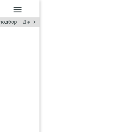
>
подбор
Дневник: Лада Искра
Такси
Форум
ПДД