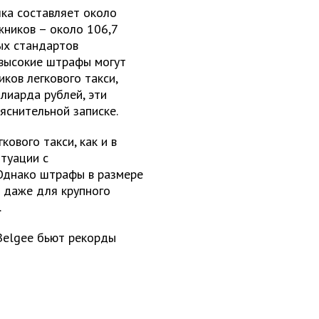
чка составляет около
жников – около 106,7
ых стандартов
 высокие штрафы могут
иков легкового такси,
лиарда рублей, эти
яснительной записке.
ового такси, как и в
итуации с
Однако штрафы в размере
 даже для крупного
.
 Belgee бьют рекорды