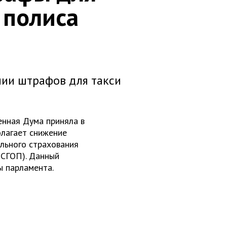
 полиса
нии штрафов для такси
енная Дума приняла в
олагает снижение
льного страхования
ОСГОП). Данный
ы парламента.