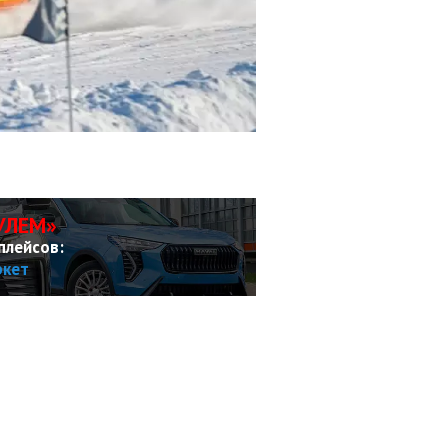
УЛЕМ»
плейсов:
ркет