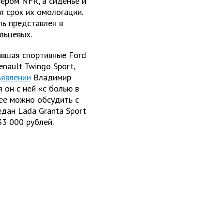
ером NFR, а сиденье и
 срок их омологации.
ь представлен в
льцевых.
авшая спортивные Ford
Renault Twingo Sport,
ъявлении
Владимир
 он с ней «с болью в
 ее можно обсудить с
едан Lada Granta Sport
33 000 рублей.