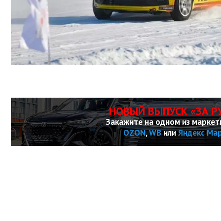
НОВЫЙ ВЫПУСК «ЗА Р
Закажите на одном из маркет
OZON
,
WB
или
Яндекс Ма