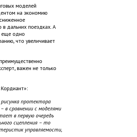
нговых моделей
центом на экономию
 сниженное
 в дальних поездках. А
м еще одно
анию, что увеличивает
преимущественно
ксперт, важен не только
«Кордиант»:
о рисунка протектора
 – в сравнении с моделями
тает в первую очередь
ьного сцепления – то
ктеристик управляемости,