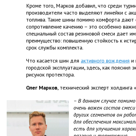
Кроме того, Марков добавил, что среди тури
производители часто выделяют линейки с ак
топлива. Такие шины помимо комфорта дают
сопротивление качению – это особенно важно
специальный состав резиновой смеси дает и
преимущество: повышенную стойкость к истир
срок службы комплекта.
Что касается шин для
активного вождения
и 
городской эксплуатации, здесь, как пояснил э
рисунок протектора.
Олег Марков
, технический эксперт холдинга 
– В данном случае помим
очень важен состав смеси
других сегментов он рабо
для обеспечения максимал
есть для улучшения хара
разгона и торможения.