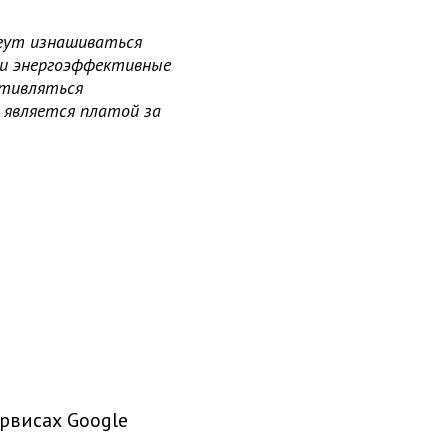
гут изнашиваться
 и энергоэффективные
отивляться
 является платой за
рвисах Google