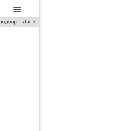
>
подбор
Дневник: Лада Искра
Такси
Форум
ПДД