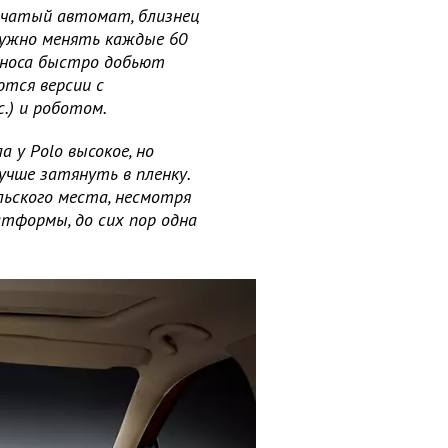
нчатый автомат, близнец
нужно менять каждые 60
зноса быстро добьют
ются версии с
.) и роботом.
 у Polo высокое, но
чше затянуть в пленку.
льского места, несмотря
тформы, до сих пор одна