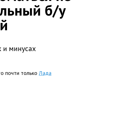
альный б/у
ей
х и минусах
то почти только
Лада