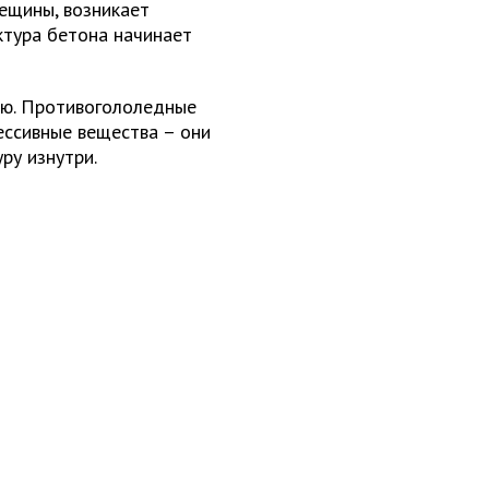
ещины, возникает
ктура бетона начинает
мию. Противогололедные
ессивные вещества – они
ру изнутри.