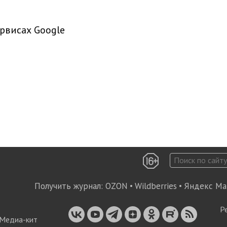
рвисах Google
Получить журнал:
OZON
•
Wildberries
•
Яндекс Ма
Р
Медиа-кит