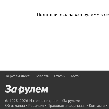
Подпишитесь на «За рулем» в
се
За рулем Фест
Новости
Статьи
Тесты
© 1928-
2026
Интернет издание «За рулем»
Об издании
•
Редакция
•
Правовая информация
•
Контакты
•