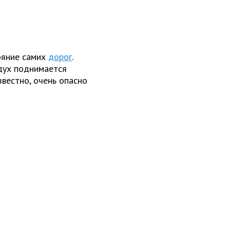
ояние самих
дорог
.
здух поднимается
звестно, очень опасно