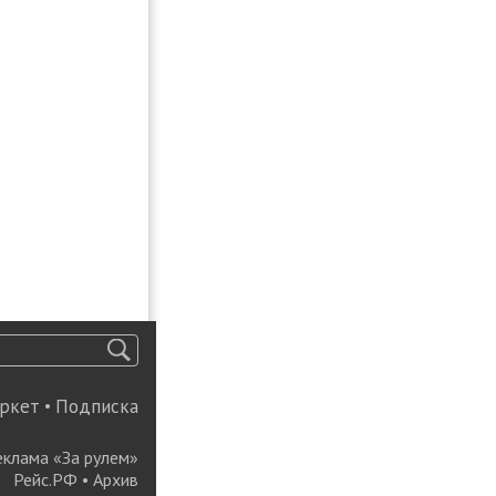
ркет
•
Подписка
еклама «За рулем»
Рейс.РФ
•
Архив