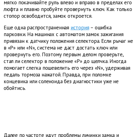
мягко покачивайте руль влево и вправо в пределах его
люфта и плавно пробуйте провернуть ключ. Как только
стопор освободится, замок откроется.
Еще одна распространенная
история
– ошибка
парковки. На машинах с автоматом замок зажигания
привязан к датчику положения селектора. Если рычаг не
в «P» или «N», система не даст достать ключ или
провернуть его. Поэтому первым делом проверьте,
стал ли селектор в положение «P» до щелчка. Иногда
помогает слегка пошевелить его через «N», удерживая
педаль тормоза нажатой. Правда, при поломке
концевика или соленоида без диагностики уже не
обойтись.
Далее по частоте идут проблемы личинки замка и