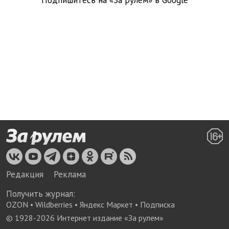
Подпишитесь на «За рулем» в
Google
Редакция
Реклама
Получить журнал:
OZON
•
Wildberries
•
Яндекс Маркет
•
Подписка
© 1928-
2026
Интернет издание «За рулем»