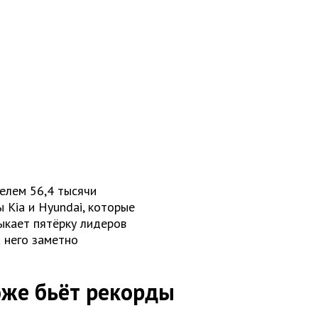
телем 56,4 тысячи
 Kia и Hyundai, которые
ыкает пятёрку лидеров
 него заметно
оже бьёт рекорды