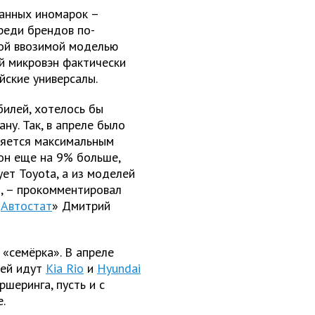
жанных иномарок –
Среди брендов по-
ной ввозимой моделью
й микровэн фактически
йские универсалы.
илей, хотелось бы
ну. Так, в апреле было
вляется максимальным
 он еще на 9% больше,
ует Toyota, а из моделей
, – прокомментировал
Автостат
» Дмитрий
«семёрка». В апреле
ней идут
Kia Rio
и
Hyundai
шеринга, пусть и с
.