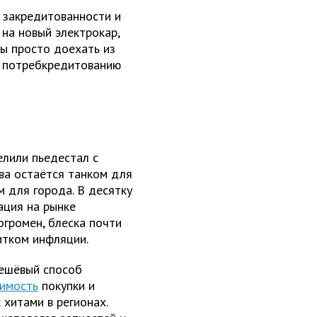
 закредитованности и
 на новый электрокар,
бы просто доехать из
по потребкредитованию
лили пьедестал с
ва остаётся танком для
м для города. В десятку
уация на рынке
огромен, блеска почти
итком инфляции.
дешёвый способ
имость
покупки и
хитами в регионах.