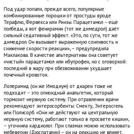
Под удар попали, прежде всего, популярные
комбинированные порошки от простуды вроде
Терафлю, Фервекса или Ринзы. Парацетамол – ещё
полбеды, а вот фенирамин (тот же димедрол) даёт
сильный седативный эффект. «Это, по сути, тот же
димедрол. Он вызывает выраженную сонливость и
снижение скорости реакции», – предупредила
Маклакова. В качестве альтернативы она советует
«чистый» парацетамол или ибупрофен, но с оговоркой:
последний в жару при обезвоживании ухудшает
почечный кровоток.
Лоперамид (он же Имодиум) от диареи тоже не
подходит – это опиоидный анальгетик, который
тормозит нервную систему. При отравлении врачи
рекомендуют энтеросорбенты: Смекту, Энтеросгель
или Полисорб. «Они не действуют на центральную
нервную систему, работают только в просвете кишки»,
– уточнила кардиолог. При спазмах можно использовать
мебеверин (Дюспаталин) – он на реакцию не влияет.