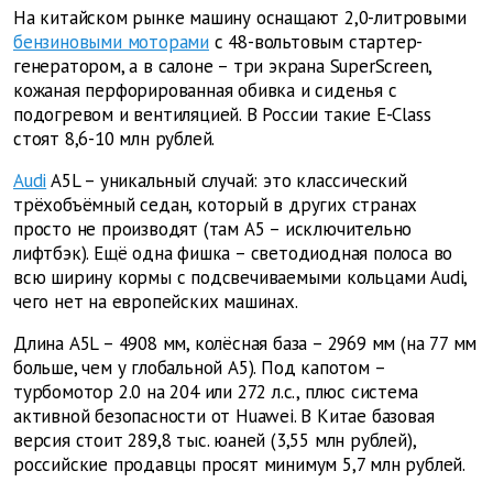
На китайском рынке машину оснащают 2,0-литровыми
бензиновыми моторами
с 48-вольтовым стартер-
генератором, а в салоне – три экрана SuperScreen,
кожаная перфорированная обивка и сиденья с
подогревом и вентиляцией. В России такие E-Class
стоят 8,6-10 млн рублей.
Audi
A5L – уникальный случай: это классический
трёхобъёмный седан, который в других странах
просто не производят (там A5 – исключительно
лифтбэк). Ещё одна фишка – светодиодная полоса во
всю ширину кормы с подсвечиваемыми кольцами Audi,
чего нет на европейских машинах.
Длина A5L – 4908 мм, колёсная база – 2969 мм (на 77 мм
больше, чем у глобальной A5). Под капотом –
турбомотор 2.0 на 204 или 272 л.с., плюс система
активной безопасности от Huawei. В Китае базовая
версия стоит 289,8 тыс. юаней (3,55 млн рублей),
российские продавцы просят минимум 5,7 млн рублей.