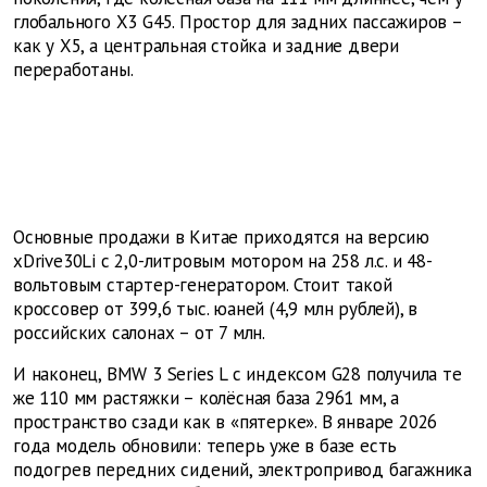
глобального X3 G45. Простор для задних пассажиров –
как у X5, а центральная стойка и задние двери
переработаны.
Основные продажи в Китае приходятся на версию
xDrive30Li с 2,0-литровым мотором на 258 л.с. и 48-
вольтовым стартер-генератором. Стоит такой
кроссовер от 399,6 тыс. юаней (4,9 млн рублей), в
российских салонах – от 7 млн.
И наконец, BMW 3 Series L с индексом G28 получила те
же 110 мм растяжки – колёсная база 2961 мм, а
пространство сзади как в «пятерке». В январе 2026
года модель обновили: теперь уже в базе есть
подогрев передних сидений, электропривод багажника