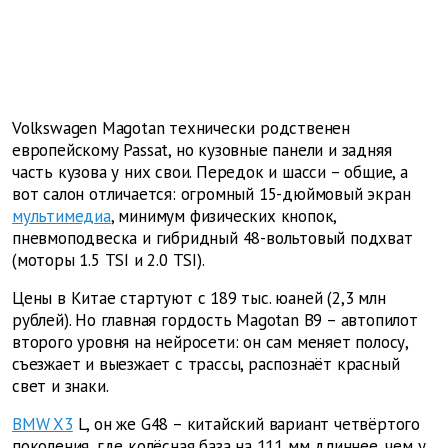
Volkswagen Magotan технически родственен
европейскому Passat, но кузовные панели и задняя
часть кузова у них свои. Передок и шасси – общие, а
вот салон отличается: огромный 15-дюймовый экран
мультимедиа
, минимум физических кнопок,
пневмоподвеска и гибридный 48-вольтовый подхват
(моторы 1.5 TSI и 2.0 TSI).
Цены в Китае стартуют с 189 тыс. юаней (2,3 млн
рублей). Но главная гордость Magotan B9 – автопилот
второго уровня на нейросети: он сам меняет полосу,
съезжает и выезжает с трассы, распознаёт красный
свет и знаки.
BMW X3
L, он же G48 – китайский вариант четвёртого
поколения, где колёсная база на 111 мм длиннее, чем у