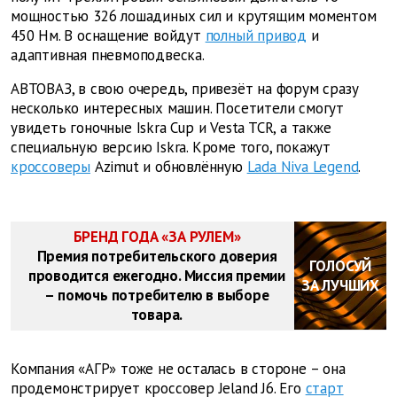
мощностью 326 лошадиных сил и крутящим моментом
450 Нм. В оснащение войдут
полный привод
и
адаптивная пневмоподвеска.
АВТОВАЗ, в свою очередь, привезёт на форум сразу
несколько интересных машин. Посетители смогут
увидеть гоночные Iskra Cup и Vesta TCR, а также
специальную версию Iskra. Кроме того, покажут
кроссоверы
Azimut и обновлённую
Lada Niva Legend
.
БРЕНД ГОДА «ЗА РУЛЕМ»
Премия потребительского доверия
ГОЛОСУЙ
проводится ежегодно. Миссия премии
ЗА ЛУЧШИХ
– помочь потребителю в выборе
товара.
Компания «АГР» тоже не осталась в стороне – она
продемонстрирует кроссовер Jeland J6. Его
старт