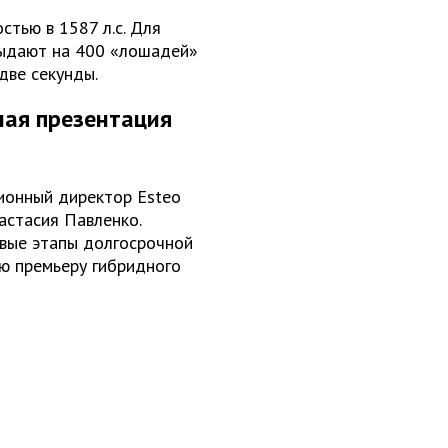
тью в 1587 л.с. Для
 выдают на 400 «лошадей»
две секунды.
ная презентация
ионный директор Esteo
астасия Павленко.
вые этапы долгосрочной
ю премьеру гибридного