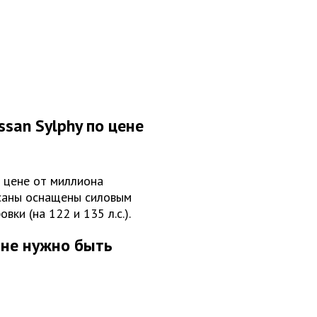
san Sylphy по цене
 цене от миллиона
ссаны оснащены силовым
ки (на 122 и 135 л.с.).
 не нужно быть