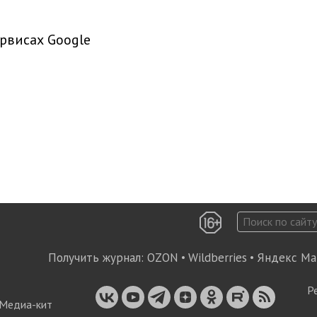
рвисах Google
Получить журнал:
OZON
•
Wildberries
•
Яндекс Ма
Р
Медиа-кит