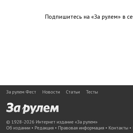
Подпишитесь на «За рулем» в
се
За рулем Фест
Новости
Статьи
Тесты
© 1928-
2026
Интернет издание «За рулем»
Об издании
•
Редакция
•
Правовая информация
•
Контакты
•