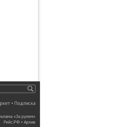
ркет
•
Подписка
еклама «За рулем»
Рейс.РФ
•
Архив