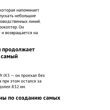
 которая напоминает
пускать небольшие
зводственных линий.
окоптер. Он
 и возвращается на
я продолжает
й самый
W iX3 — он проехал без
 при этом остался за
долел 832 км.
ены по созданию самых