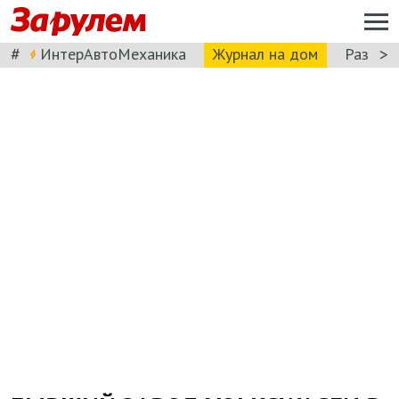
#
>
ИнтерАвтоМеханика
Журнал на дом
Разбор