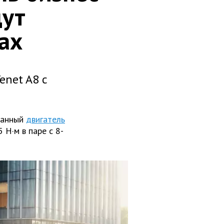
дут
ах
enet A8 с
ванный
двигатель
 Н·м в паре с 8-