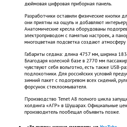
дюймовая цифровая приборная панель.
Разработчики оставили физические кнопки д
они приятны на ощупь и добавляют интерьеру
Анатомические кресла оборудованы подогрев
электроприводом с памятью настроек, а пан
многоцветная подсветка создают атмосферу 
Габариты седана: длина 4757 мм, ширина 183
Благодаря колесной базе в 2770 мм пассажи
чувствуют себя вольготно, есть также USB-р
подлокотники. Для российских условий пред
зимний пакет с подогревом всех сидений, руля
форсунок стеклоомывателя.
Производство Tenet A8 полного цикла запущ
холдинга «АГР» в Шушарах. Официальные цен
производитель пообещал объявить позже.
«За рулем» можно смотреть на
YouTube