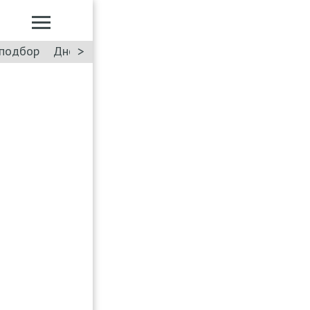
>
подбор
Дневник: Лада Искра
Такси
Форум
ПДД