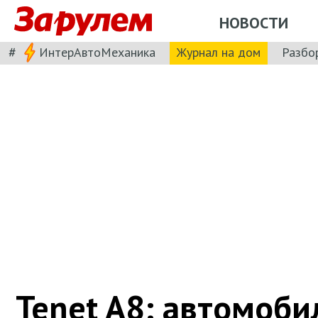
НОВОСТИ
#
ИнтерАвтоМеханика
Журнал на дом
Разбо
Tenet A8: автомоби