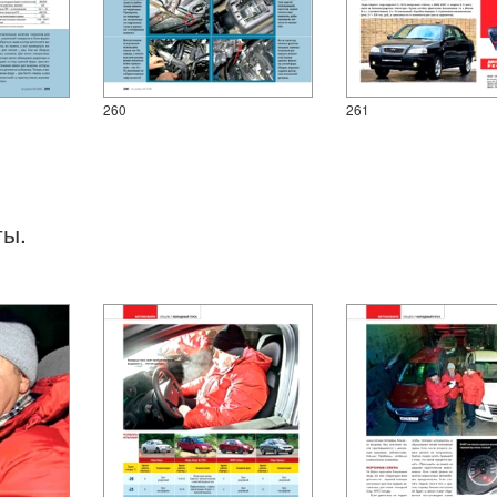
260
261
ты.