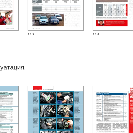
118
119
луатация.