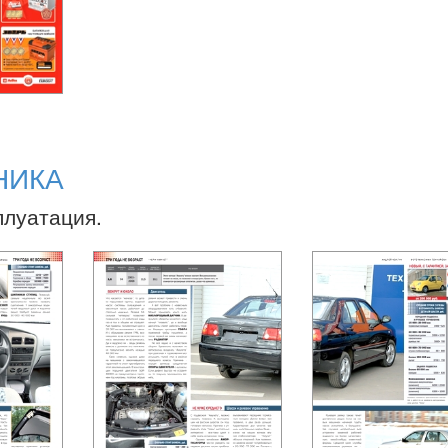
НИКА
плуатация.