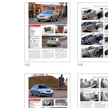
112
113