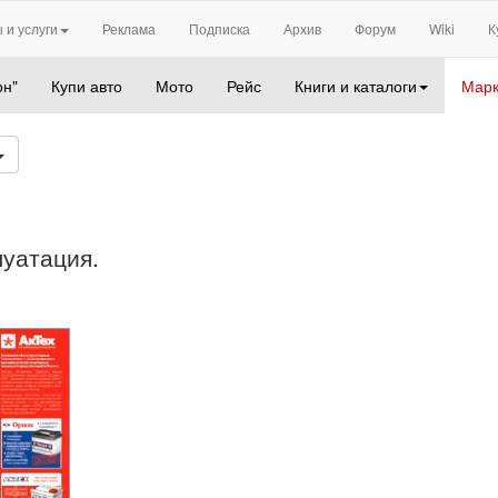
 и услуги
Реклама
Подписка
Архив
Форум
Wiki
К
он"
Купи авто
Мото
Рейс
Книги и каталоги
Марк
луатация.