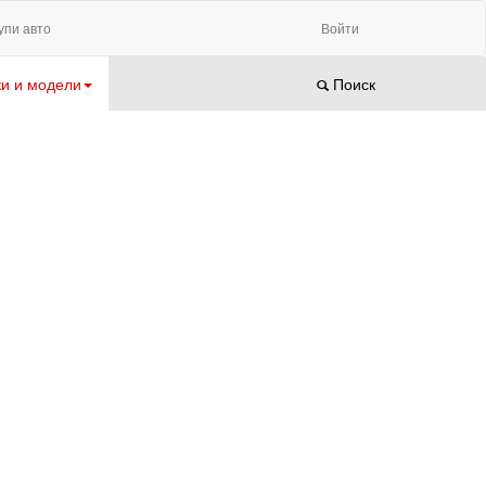
упи авто
Войти
и и модели
Поиск