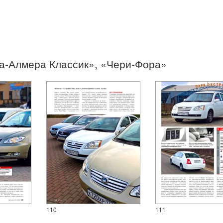
на-Алмера Классик», «Чери-Фора»
110
111