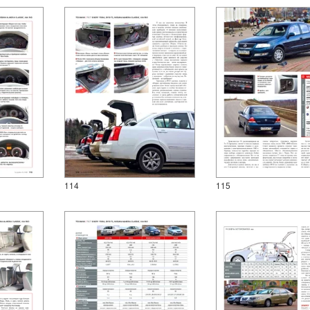
114
115