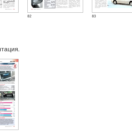
82
83
нтация.