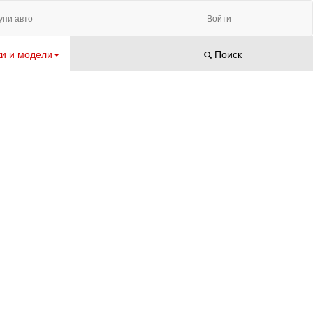
упи авто
Войти
и и модели
Поиск