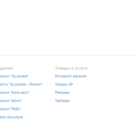
здания
Товары и услуги
рнал “За рулем”
Интернет магазин
зета “За рулем – Регион”
Товары ЗР
рнал “Купи авто”
Реклама
рнал “Мото”
Турбюро
рнал “Рейс”
иги, Каталоги