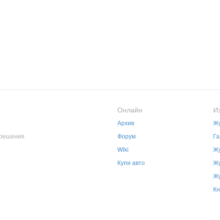
Онлайн
И
Архив
Жу
зрешения
Форум
Га
Wiki
Жу
Купи авто
Жу
Жу
Кн