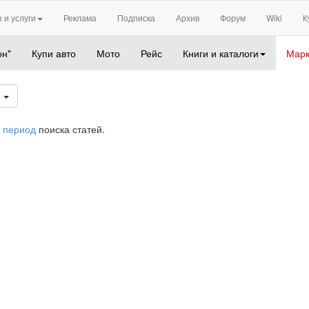
 и услуги
Реклама
Подписка
Архив
Форум
Wiki
К
он"
Купи авто
Мото
Рейс
Книги и каталоги
Марк
6
 период
поиска статей.