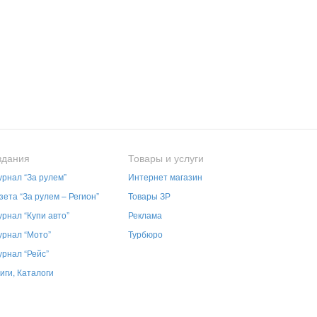
здания
Товары и услуги
рнал “За рулем”
Интернет магазин
зета “За рулем – Регион”
Товары ЗР
рнал “Купи авто”
Реклама
рнал “Мото”
Турбюро
рнал “Рейс”
иги, Каталоги