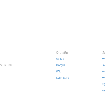
Онлайн
И
Архив
Жу
зрешения
Форум
Га
Wiki
Жу
Купи авто
Жу
Жу
Кн