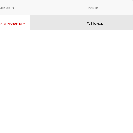
упи авто
Войти
и и модели
Поиск