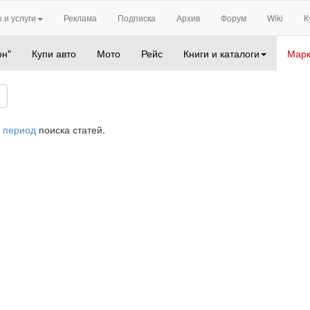
 и услуги
Реклама
Подписка
Архив
Форум
Wiki
К
он"
Купи авто
Мото
Рейс
Книги и каталоги
Марк
 период
поиска статей.