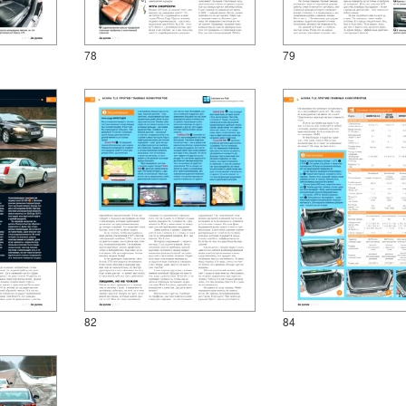
78
79
82
84