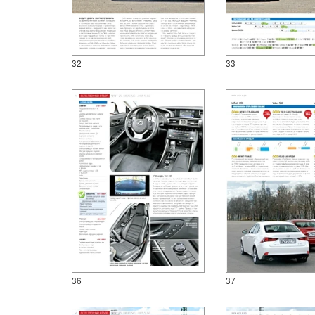
32
33
36
37