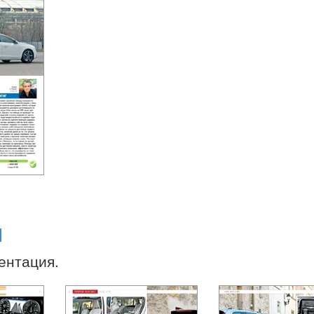
М
зентация.