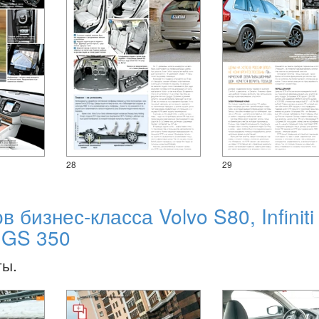
28
29
 бизнес-класса Volvo S80, Infiniti
s GS 350
ты.