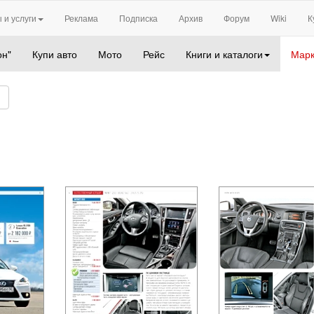
 и услуги
Реклама
Подписка
Архив
Форум
Wiki
К
он"
Купи авто
Мото
Рейс
Книги и каталоги
Марк