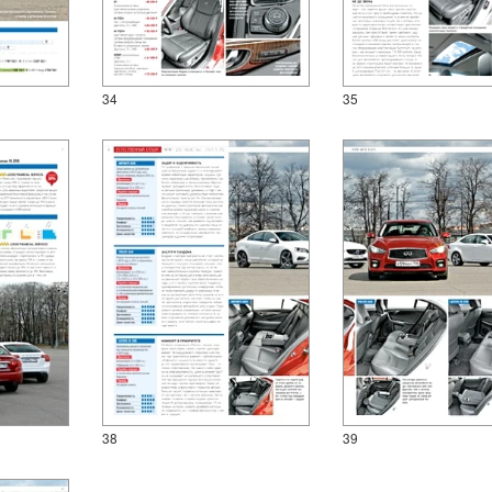
34
35
38
39