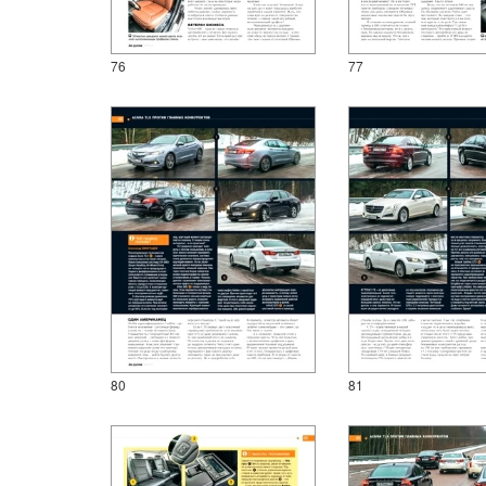
76
77
80
81