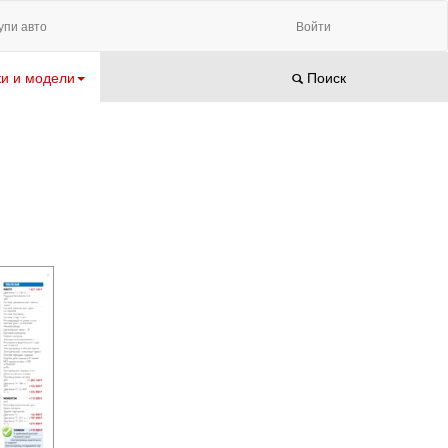
упи авто
Войти
и и модели
Поиск