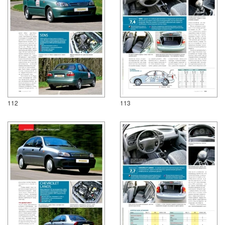
112
113