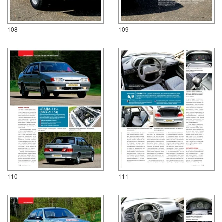
108
109
110
111