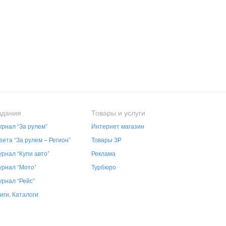
здания
Товары и услуги
рнал “За рулем”
Интернет магазин
зета “За рулем – Регион”
Товары ЗР
рнал “Купи авто”
Реклама
рнал “Мото”
Турбюро
рнал “Рейс”
иги, Каталоги