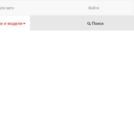
упи авто
Войти
и и модели
Поиск