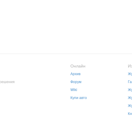
Онлайн
И
Архив
Жу
зрешения
Форум
Га
Wiki
Жу
Купи авто
Жу
Жу
Кн