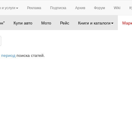
 и услуги
Реклама
Подписка
Архив
Форум
Wiki
К
он"
Купи авто
Мото
Рейс
Книги и каталоги
Марк
 период
поиска статей.