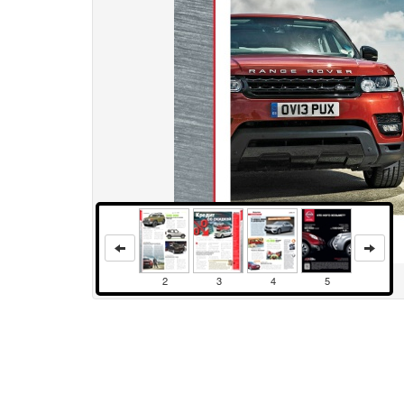
2
3
4
5
Права и использование