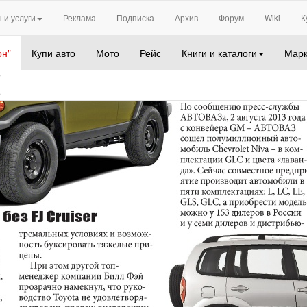
 и услуги
Реклама
Подписка
Архив
Форум
Wiki
К
он"
Купи авто
Мото
Рейс
Книги и каталоги
Марк