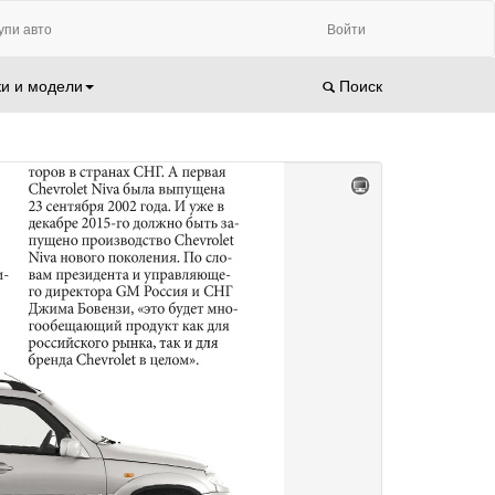
упи авто
Войти
и и модели
Поиск