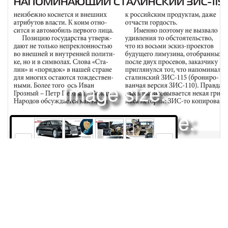
Image size:
1920x2479 Scale:
50% -
PanoJS3
10
11
12
13
Права и использование