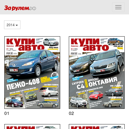
2014
01
02