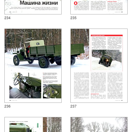
234
235
236
237