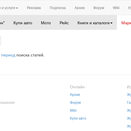
 и услуги
Реклама
Подписка
Архив
Форум
Wiki
К
он"
Купи авто
Мото
Рейс
Книги и каталоги
Марк
 период
поиска статей.
Онлайн
И
Архив
Жу
зрешения
Форум
Га
Wiki
Жу
Купи авто
Жу
Жу