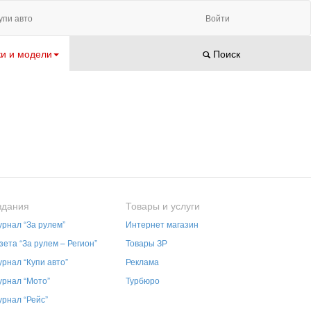
упи авто
Войти
и и модели
Поиск
здания
Товары и услуги
рнал “За рулем”
Интернет магазин
зета “За рулем – Регион”
Товары ЗР
рнал “Купи авто”
Реклама
рнал “Мото”
Турбюро
рнал “Рейс”