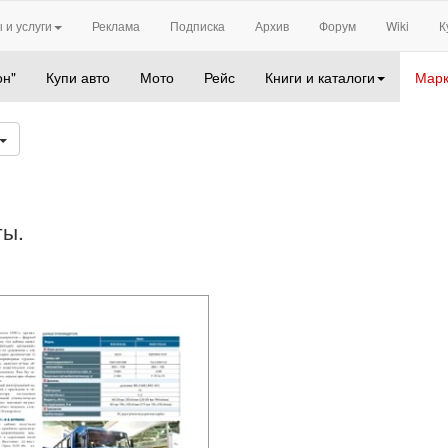
 и услуги
Реклама
Подписка
Архив
Форум
Wiki
К
он"
Купи авто
Мото
Рейс
Книги и каталоги
Марк
ты.