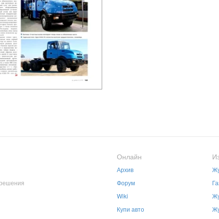
Онлайн
И
Архив
Жу
зрешения
Форум
Га
Wiki
Жу
Купи авто
Жу