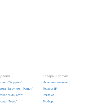
здания
Товары и услуги
рнал “За рулем”
Интернет магазин
зета “За рулем – Регион”
Товары ЗР
рнал “Купи авто”
Реклама
рнал “Мото”
Турбюро