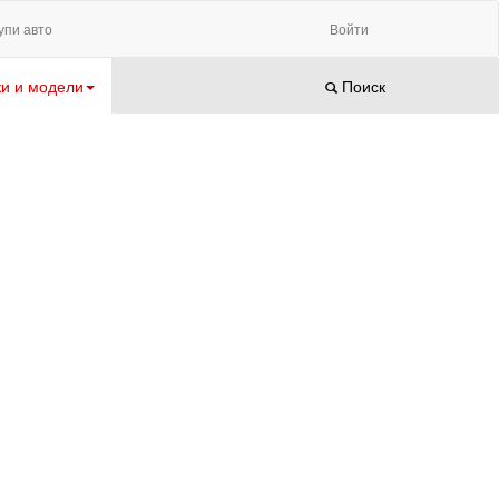
упи авто
Войти
и и модели
Поиск