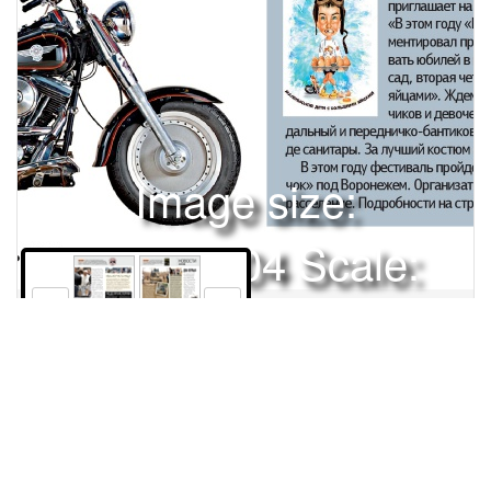
Image size:
1920x2504 Scale:
50% -
PanoJS3
116
117
Права и использование