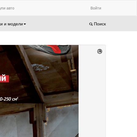
упи авто
Войти
и и модели
Поиск