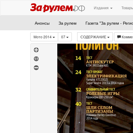
Издания
Товары
Анонсы
За рулем
Газета "За рулем - Реги
Мото 2014
07
СОДЕРЖАНИЕ
Комме