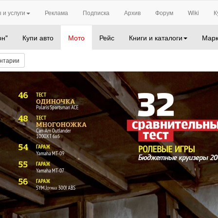
 и услуги
Реклама
Подписка
Архив
Форум
Wiki
К
он"
Купи авто
Мото
Рейс
Книги и каталоги
Марк
нтарии