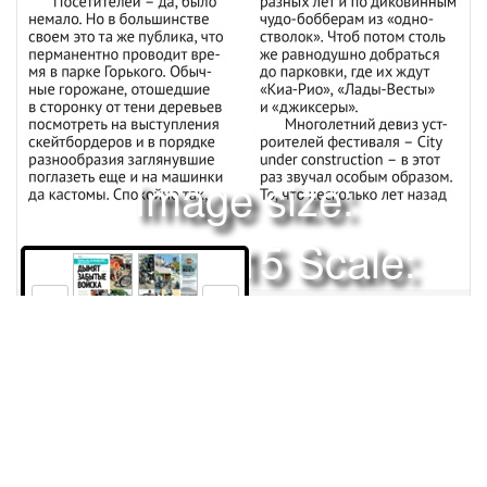
Image size:
1920x2515 Scale:
50% -
PanoJS3
90
91
Права и использование