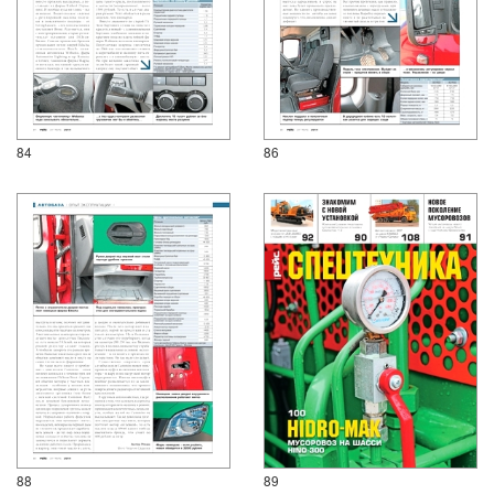
84
86
88
89