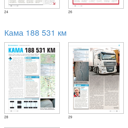
24
26
Кама 188 531 км
28
29