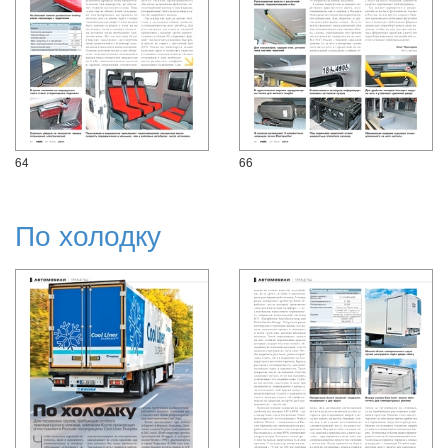
64
66
По холодку