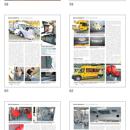
58
59
60
62