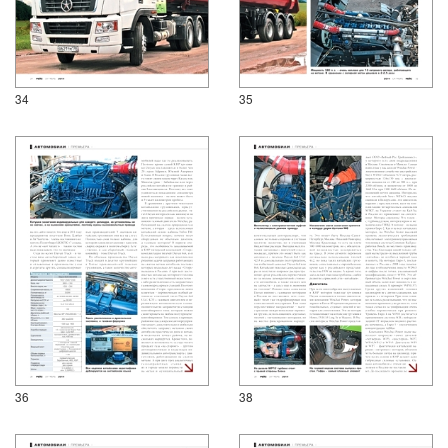
34
35
36
38