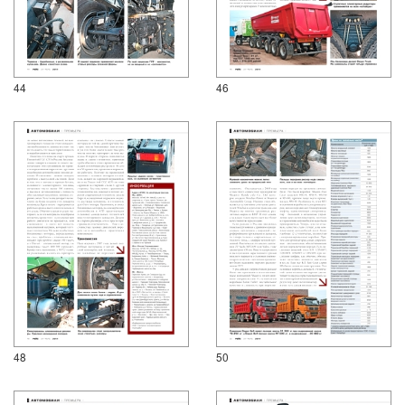
44
46
48
50