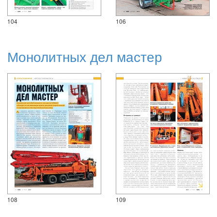
104
106
Монолитных дел мастер
108
109