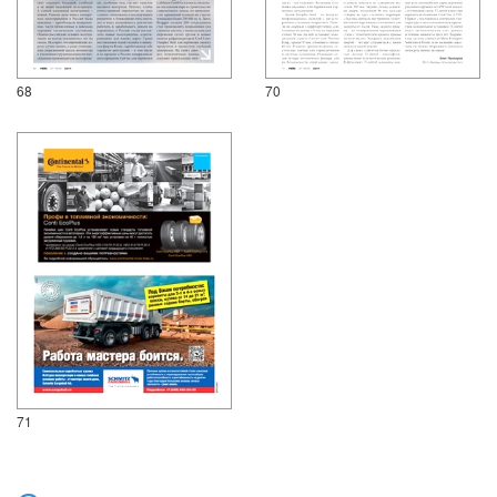
68
70
71