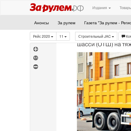
Издания
Товары
Анонсы
За рулем
Газета "За рулем - Реги
Рейс 2020
11
Строительный JAC
Ко