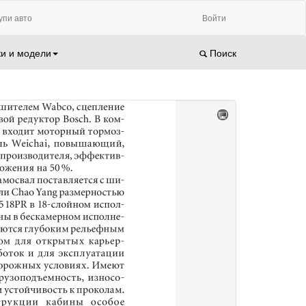
упи авто
Войти
и и модели
Поиск