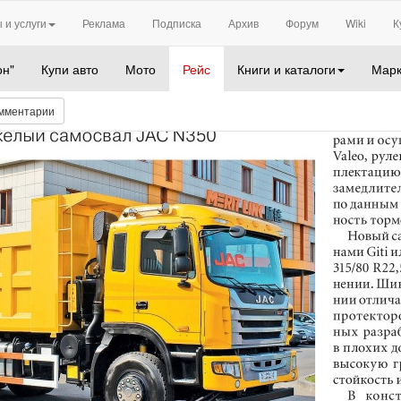
 и услуги
Реклама
Подписка
Архив
Форум
Wiki
К
он"
Купи авто
Мото
Рейс
Книги и каталоги
Марк
мментарии