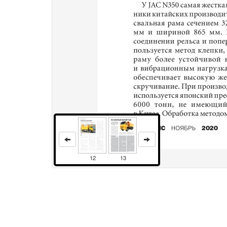
12
13
Права и использование