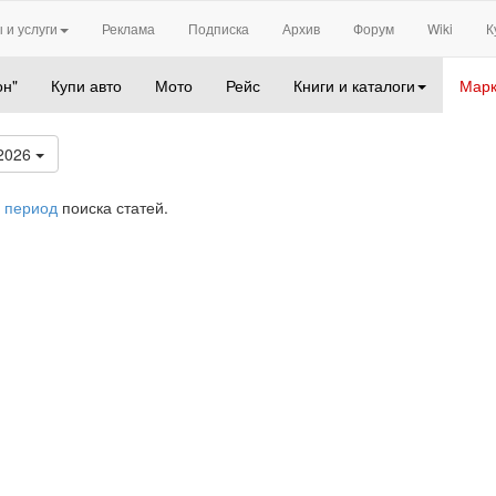
 и услуги
Реклама
Подписка
Архив
Форум
Wiki
К
он"
Купи авто
Мото
Рейс
Книги и каталоги
Марк
2026
 период
поиска статей.