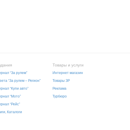
здания
Товары и услуги
рнал “За рулем”
Интернет магазин
зета “За рулем – Регион”
Товары ЗР
рнал “Купи авто”
Реклама
рнал “Мото”
Турбюро
рнал “Рейс”
иги, Каталоги