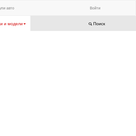
упи авто
Войти
и и модели
Поиск