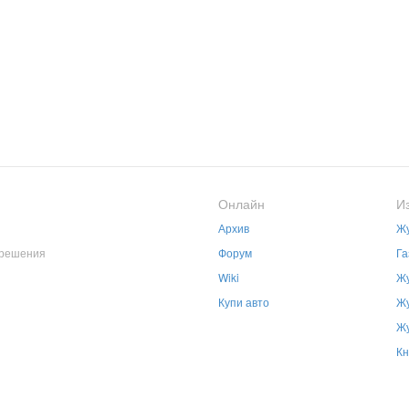
Онлайн
И
Архив
Жу
зрешения
Форум
Га
Wiki
Жу
Купи авто
Жу
Жу
Кн