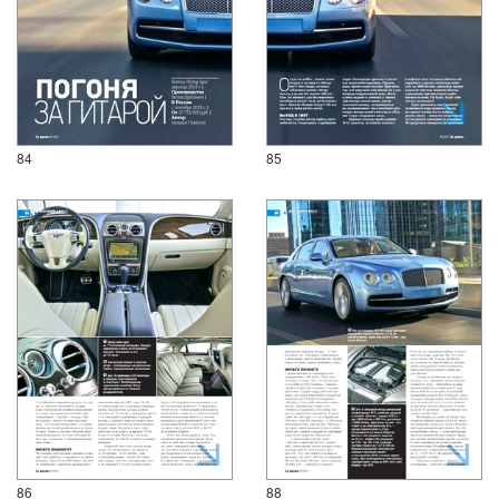
84
85
86
88