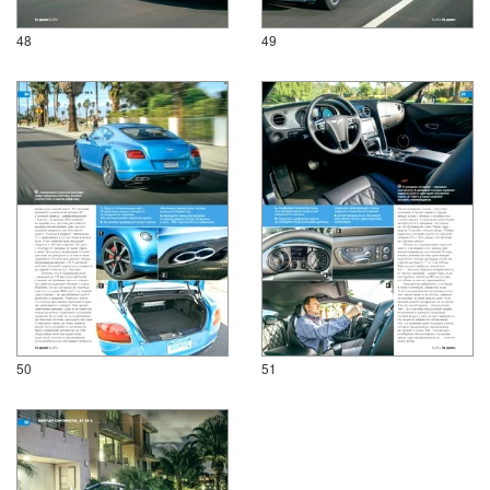
48
49
50
51