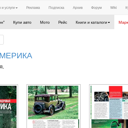
 и услуги
Реклама
Подписка
Архив
Форум
Wiki
К
он"
Купи авто
Мото
Рейс
Книги и каталоги
Марк
МЕРИКА
я.