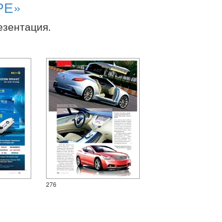
РЕ»
езентация.
276