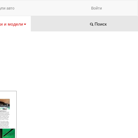
упи авто
Войти
и и модели
Поиск