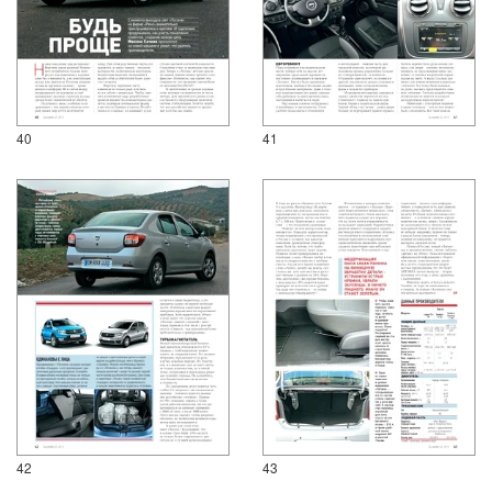
40
41
42
43