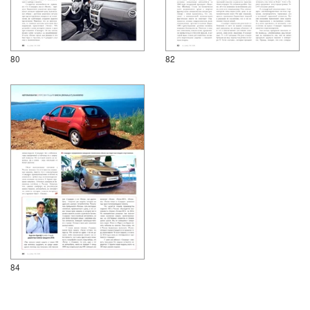
80
82
84