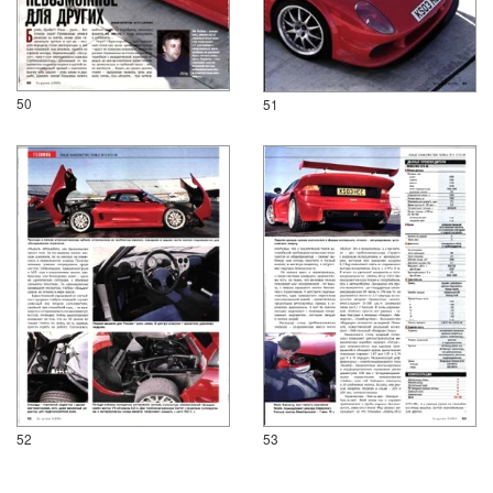
50
51
52
53