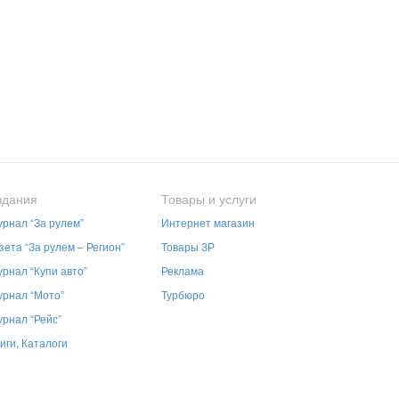
здания
Товары и услуги
рнал “За рулем”
Интернет магазин
зета “За рулем – Регион”
Товары ЗР
рнал “Купи авто”
Реклама
рнал “Мото”
Турбюро
рнал “Рейс”
иги, Каталоги