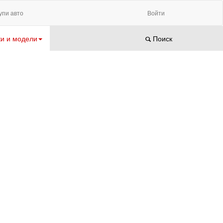
упи авто
Войти
и и модели
Поиск