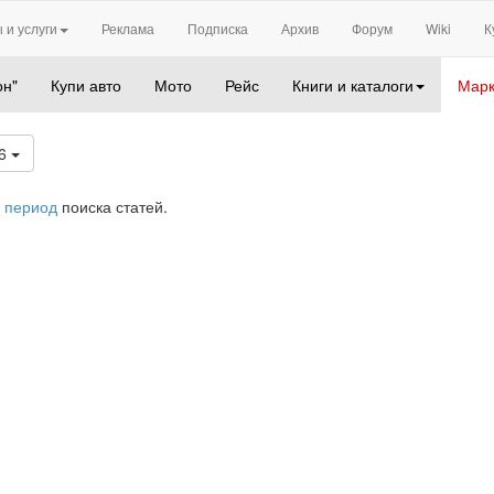
 и услуги
Реклама
Подписка
Архив
Форум
Wiki
К
он"
Купи авто
Мото
Рейс
Книги и каталоги
Марк
26
 период
поиска статей.