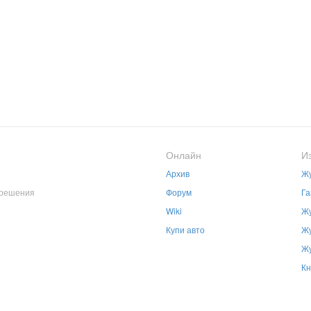
Онлайн
И
Архив
Жу
зрешения
Форум
Га
Wiki
Жу
Купи авто
Жу
Жу
Кн