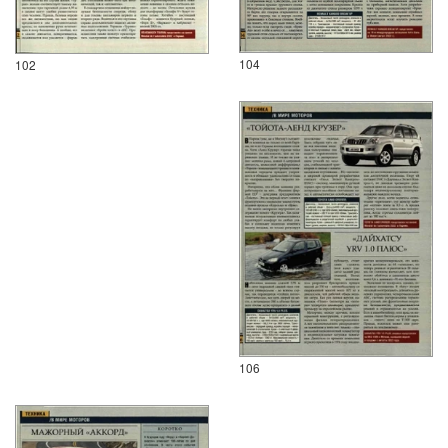
104
102
106