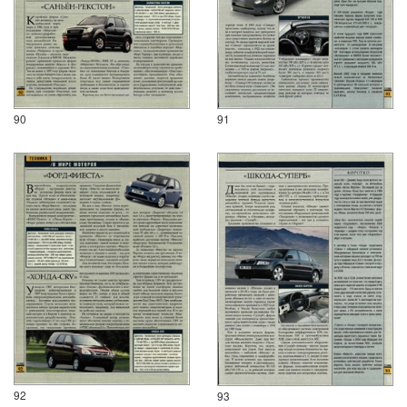
90
91
92
93