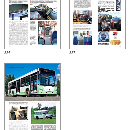
336
337